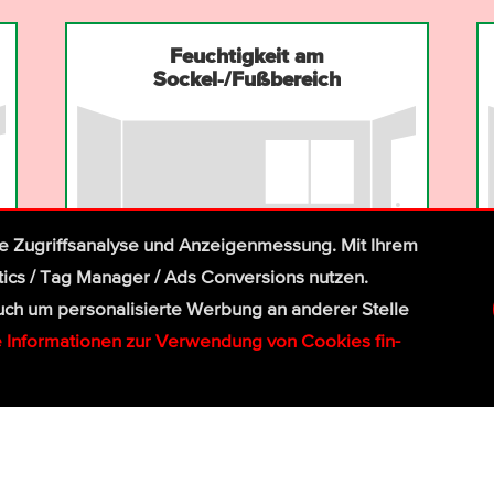
Feuchtigkeit am
Sockel-/Fußbereich
ie Zugriffs­ana­lyse und Anzei­gen­mes­sung. Mit Ihrem
tics / Tag Manager / Ads Con­ver­sions nutzen.
 um perso­nali­sierte Wer­bung an ande­rer Stelle
e Infor­matio­nen zur Ver­wen­dung von Cookies fin­
Nur hohe
Weiß
tfeuchtigkeit
nicht