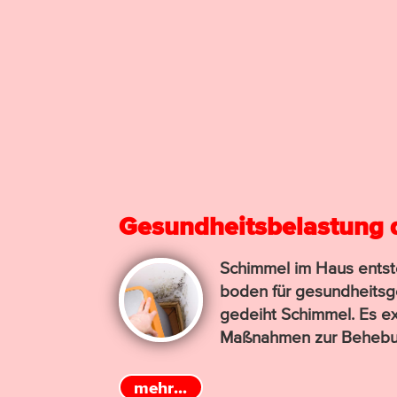
Gesundheitsbelastung 
Schimmel im Haus entsteht
boden für gesund­heits­gef
gedeiht Schimmel. Es exis
Maß­nahmen zur Beheb
mehr...