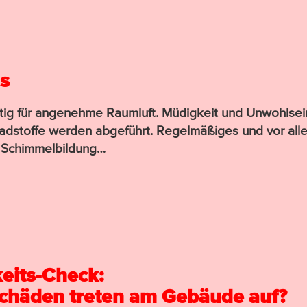
’s
htig für angenehme Raumluft. Müdig­keit und Unwohl­sei
d­stoffe werden abge­führt. Regel­mäßiges und vor all
e Schimmel­bildung…
keits-Check:
Schäden treten am Gebäude auf?