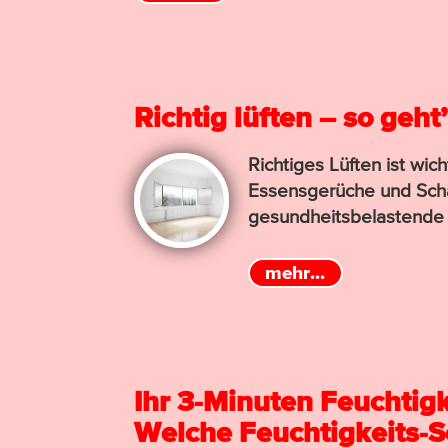
Richtig lüften – so geht
Richtiges Lüften ist wic
Essens­gerüche und Scha
gesund­heits­belas­tend
mehr...
Ihr 3-Minuten Feuchtig­
Welche Feuchtigkeits-