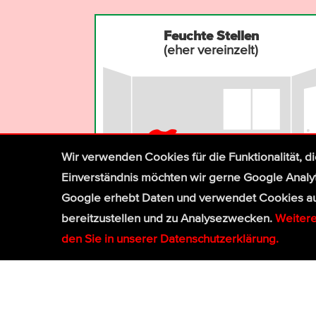
Feuchte Stellen
(eher vereinzelt)
Wir ver­wen­den Cookies für die Funktio­na­lität, d
Ein­ver­ständ­nis möchten wir gerne Google Analy
Google erhebt Daten und verwendet Cookies auch
bereit­zu­stel­len und zu Ana­lyse­zwecken.
Wei­ter
den Sie in unserer Daten­schutz­erklä­rung.
Luf