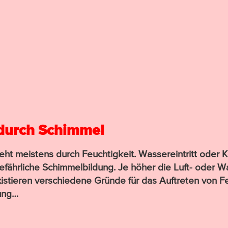
durch Schimmel
 meis­tens durch Feuch­t­ig­­keit. Wasser­ein­tritt oder K
ähr­liche Schim­mel­bil­dung. Je höher die Luft- oder Wand­
­tieren ver­schie­dene Gründe für das Auf­tre­ten von Feu
ung…