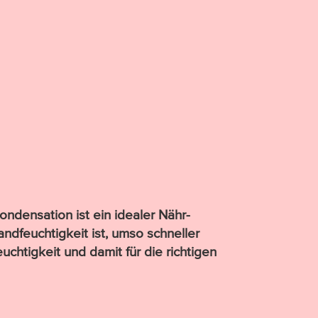
on­den­sation ist ein idealer Nähr­
­feuch­tig­­keit ist, umso schnel­ler
ch­tig­keit und damit für die richtigen