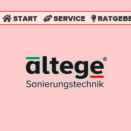
START
SERVICE
RATGEB