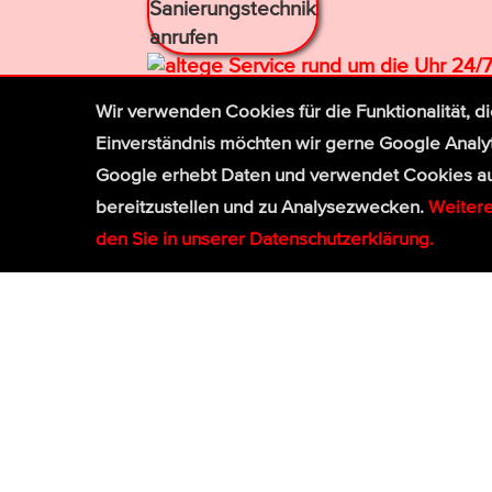
24/7
Wir ver­wen­den Cookies für die Funktio­na­lität, d
0800 / 502 53 14
Ein­ver­ständ­nis möchten wir gerne Google Analy
(0ct aus dem deutschen Mobil- und Festnetz)
Google erhebt Daten und verwendet Cookies auch
bereit­zu­stel­len und zu Ana­lyse­zwecken.
Wei­ter
den Sie in unserer Daten­schutz­erklä­rung.
≪ Alle Services