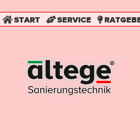
START
SERVICE
RATGEB