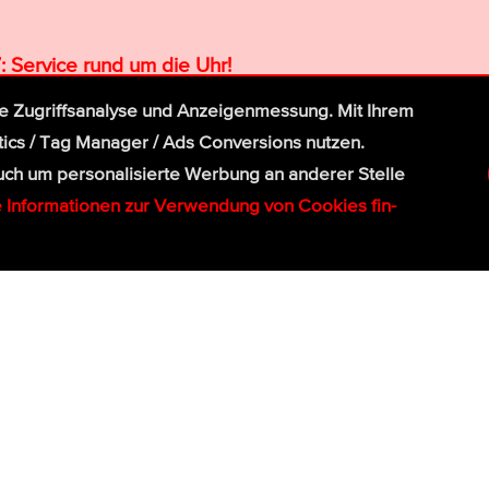
: Service rund um die Uhr!
Telefon:
ie Zugriffs­ana­lyse und Anzei­gen­mes­sung. Mit Ihrem
tics / Tag Manager / Ads Con­ver­sions nutzen.
 um perso­nali­sierte Wer­bung an ande­rer Stelle
e Infor­matio­nen zur Ver­wen­dung von Cookies fin­
Jetzt anfragen ≫