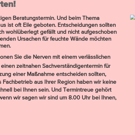
rten!
tigen Beratungs­termin. Und beim Thema
us ist oft Eile geboten. Entscheidungen sollten
h wohl­überlegt gefällt und nicht aufge­schoben
genden Ursachen für feuchte Wände möchten
mmen.
honen Sie die Nerven mit einem verläss­lichen
 einen zeit­nahen Sachver­ständigen­termin für
­zung einer Maß­nahme ent­scheiden sollten,
 Fach­betrieb aus Ihrer Region haben wir keine
nell bei Ihnen sein. Und Termin­treue gehört
nn wir sagen wir sind um 8.00 Uhr bei Ihnen,